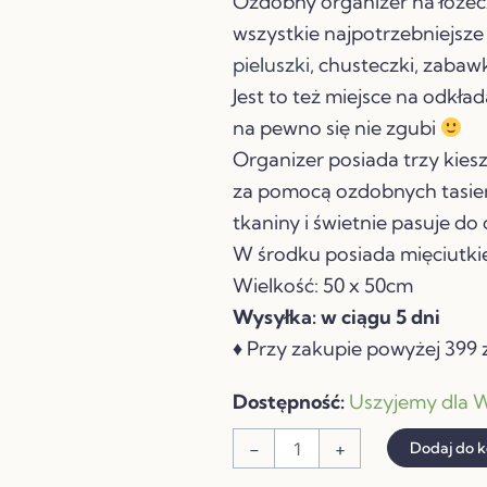
119,00 zł.
50,00
Ozdobny organizer na łóżec
wszystkie najpotrzebniejsz
pieluszki
, chusteczki, zabawk
Jest to też miejsce na odkła
na pewno się nie zgubi
Organizer posiada trzy kies
za pomocą ozdobnych tasiem
tkaniny i świetnie pasuje do 
W środku posiada mięciutkie
Wielkość: 50 x 50cm
Wysyłka: w ciągu 5 dni
♦ Przy zakupie powyżej 399 zł
ilość
Dostępność:
Uszyjemy dla W
PIKOWANY
-
+
Dodaj do 
ORGANIZER