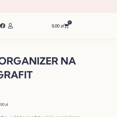
0
Wózek
0,00
zł
ORGANIZER NA
GRAFIT
alna
,00
zł
si: