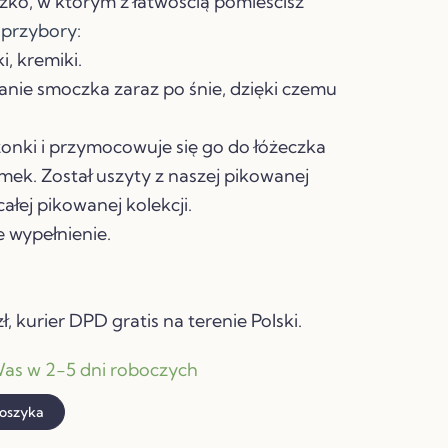
 zł.
zko, w którym z łatwością pomieścisz
e
przybory:
i, kremiki.
danie smoczka zaraz po śnie, dzięki czemu
zonki i przymocowuje się go do łóżeczka
ek. Został uszyty z naszej pikowanej
całej pikowanej kolekcji.
 wypełnienie.
, kurier DPD gratis na terenie Polski.
as w 2-5 dni roboczych
koszyka