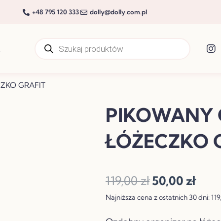
+48 795 120 333
dolly@dolly.com.pl
Wyszukiwarka
produktów
t
ZKO GRAFIT
PIKOWANY 
ŁÓŻECZKO 
Pierwotna
Aktu
119,00
zł
50,00
zł
cena
cena
Najniższa cena z ostatnich 30 dni:
119
wynosiła:
wyno