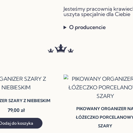
NA
Jesteśmy pracownią krawiec
ŁÓŻECZKO
uszyta specjalnie dla Ciebie
GRAFIT
O producencie
ER SZARY Z NIEBIESKIM
PIKOWANY ORGANIZER N
79,00
zł
ŁÓŻECZKO PORCELANOW
Dodaj do koszyka
SZARY