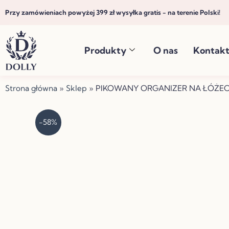
Przejdź
Przy zamówieniach powyżej 399 zł wysyłka gratis - na terenie Polski!
do
treści
Produkty
O nas
Kontak
Strona główna
»
Sklep
»
PIKOWANY ORGANIZER NA ŁÓŻEC
-58%