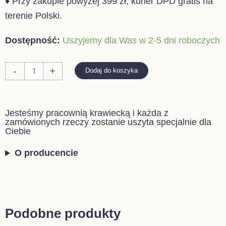
♦ Przy zakupie powyżej 399 zł, kurier DPD gratis na
terenie Polski.
ilość
Dostępność:
Uszyjemy dla Was w 2-5 dni roboczych
ORGANIZER
SZARY
-
+
Dodaj do koszyka
I
MIĘTA
Jesteśmy pracownią krawiecką i każda z
zamówionych rzeczy zostanie uszyta specjalnie dla
Ciebie
O producencie
Podobne produkty