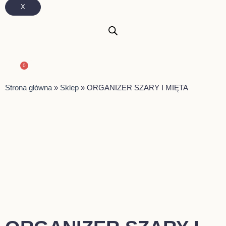
X
0
Wózek
Strona główna
»
Sklep
»
ORGANIZER SZARY I MIĘTA