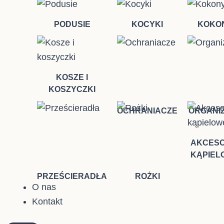
PODUSIE
KOCYKI
KOKO
KOSZE I
KOSZYCZKI
OCHRANIACZE
ORGANI
AKCESO
KĄPIEL
PRZEŚCIERADŁA
ROŻKI
O nas
Kontakt