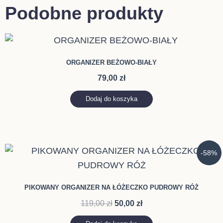
Podobne produkty
ORGANIZER BEŻOWO-BIAŁY
79,00
zł
Dodaj do koszyka
Pierwotna
Aktualna
-58%
cena
cena
wynosiła:
wynosi:
119,00 zł.
50,00 zł.
PIKOWANY ORGANIZER NA ŁÓŻECZKO PUDROWY RÓŻ
119,00
zł
50,00
zł