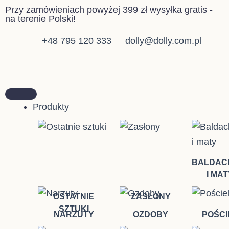
Przejdź
Przy zamówieniach powyżej 399 zł wysyłka gratis -
na terenie Polski!
do
treści
+48 795 120 333
dolly@dolly.com.pl
Produkty
BALDAC
I MAT
OSTATNIE
ZASŁONY
SZTUKI
NARZUTY
OZDOBY
POŚCI