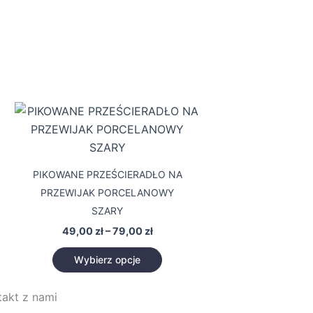
Zakres
Ten
cen:
t
produkt
od
49,00 zł
ma
do
wiele
79,00 zł
PIKOWANE PRZEŚCIERADŁO NA
tów.
wariantów.
PRZEWIJAK PORCELANOWY
Opcje
SZARY
można
49,00
zł
–
79,00
zł
ć
wybrać
na
Wybierz opcje
stronie
tu
produktu
takt z nami