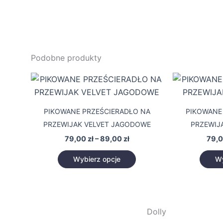
Podobne produkty
Zakres
Ten
cen:
produkt
od
79,00 zł
ma
PIKOWANE PRZEŚCIERADŁO NA
PIKOWANE
do
wiele
89,00 zł
PRZEWIJAK VELVET JAGODOWE
PRZEWIJ
wariantów.
79,00
zł
–
89,00
zł
79,
Opcje
można
Wybierz opcje
Wy
wybrać
na
stronie
produktu
Dolly