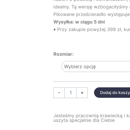
idealny. Tą wersję wzbogaciłyśmy
Pikowane prześcieradło występuje
Wysyłka: w ciągu 5 dni
♦ Przy zakupie powyżej 399 zł, kur
ilość
Rozmiar:
PIKOWANE
PRZEŚCIERADŁO
NA
PRZEWIJAK
Z
-
+
Dodaj do kosz
FALBANKĄ
PUDROWY
RÓŻ
Jesteśmy pracownią krawiecką i 
uszyta specjalnie dla Ciebie