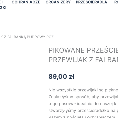
 I
OCHRANIACZE
ORGANIZERY
PRZEŚCIERADŁA
R
ZKI
AK Z FALBANKĄ PUDROWY RÓŻ
PIKOWANE PRZEŚCI
PRZEWIJAK Z FALB
89,00
zł
Nie wszystkie przewijaki są piękne
Znalazłyśmy sposób, aby przewija
tego pasował idealnie do naszej ko
stworzyłyśmy prześcieradełko na p
Razem z pościelą i ochraniaczem,