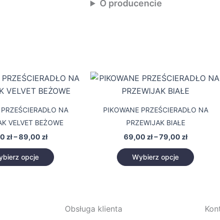
O producencie
Zakres
Zakres
Ten
Ten
cen:
cen:
produkt
produk
od
od
79,00 zł
69,00 zł
ma
ma
 PRZEŚCIERADŁO NA
PIKOWANE PRZEŚCIERADŁO NA
do
do
wiele
wiele
89,00 zł
79,00 zł
AK VELVET BEŻOWE
PRZEWIJAK BIAŁE
wariantów.
warian
00
zł
–
89,00
zł
69,00
zł
–
79,00
zł
Opcje
Opcje
można
można
bierz opcje
Wybierz opcje
wybrać
wybra
na
na
stronie
stronie
produktu
produk
Obsługa klienta
Kon