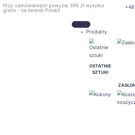
Przejdź
Przy zamówieniach powyżej 399 zł wysyłka
+48
gratis - na terenie Polski!
do
treści
Produkty
OSTATNIE
SZTUKI
ZASŁO