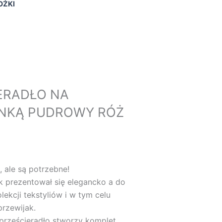
OŻKI
ERADŁO NA
ANKĄ PUDROWY RÓŻ
, ale są potrzebne!
k prezentował się elegancko a do
lekcji tekstyliów i w tym celu
rzewijak.
 prześcieradło stworzy komplet