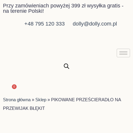
Przejdź
Przy zamówieniach powyżej 399 zł wysyłka gratis -
na terenie Polski!
do
treści
+48 795 120 333
dolly@dolly.com.pl
0
Wózek
Strona główna
»
Sklep
»
PIKOWANE PRZEŚCIERADŁO NA
PRZEWIJAK BŁĘKIT