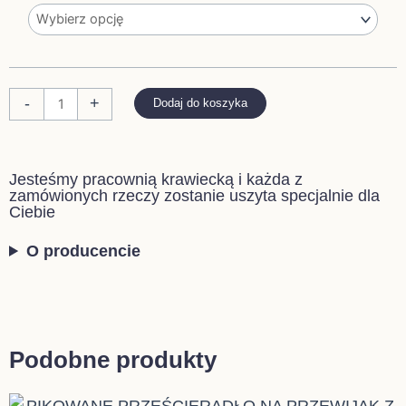
PRZEŚCIERADŁO
NA
PRZEWIJAK
BŁĘKIT
-
+
Dodaj do koszyka
Jesteśmy pracownią krawiecką i każda z
zamówionych rzeczy zostanie uszyta specjalnie dla
Ciebie
O producencie
Podobne produkty
Ten