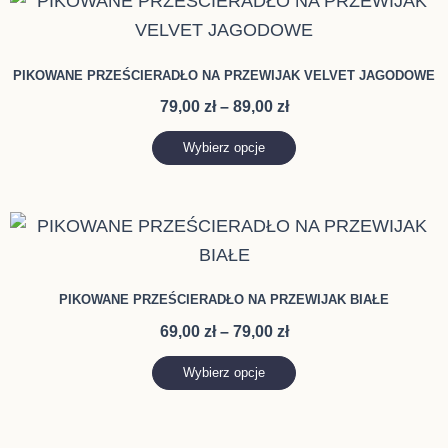
Ten
cen:
produkt
od
ma
79,00 zł
PIKOWANE PRZEŚCIERADŁO NA PRZEWIJAK VELVET JAGODOWE
do
wiele
89,00 zł
79,00
zł
–
89,00
zł
wariantów.
Opcje
Wybierz opcje
można
wybrać
Zakres
Ten
na
cen:
produkt
stronie
od
ma
69,00 zł
produktu
PIKOWANE PRZEŚCIERADŁO NA PRZEWIJAK BIAŁE
do
wiele
79,00 zł
69,00
zł
–
79,00
zł
wariantów.
Opcje
Wybierz opcje
można
wybrać