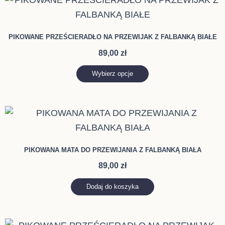
produkt
ma
PIKOWANE PRZEŚCIERADŁO NA PRZEWIJAK Z FALBANKĄ BIAŁE
wiele
89,00
zł
wariantów.
Opcje
Wybierz opcje
można
wybrać
na
stronie
produktu
PIKOWANA MATA DO PRZEWIJANIA Z FALBANKĄ BIAŁA
89,00
zł
Dodaj do koszyka
Zakres