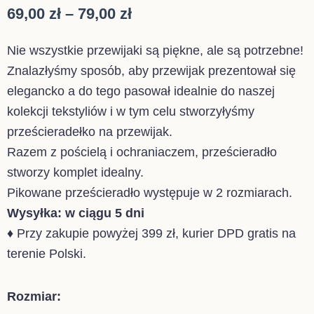
Zakres
69,00
zł
–
79,00
zł
cen:
Nie wszystkie przewijaki są piękne, ale są potrzebne!
od
Znalazłyśmy sposób, aby przewijak prezentował się
69,00 zł
elegancko a do tego pasował idealnie do naszej
do
kolekcji tekstyliów i w tym celu stworzyłyśmy
79,00 zł
prześcieradełko na przewijak.
Razem z pościelą i ochraniaczem, prześcieradło
stworzy komplet idealny.
Pikowane prześcieradło występuje w 2 rozmiarach.
Wysyłka: w ciągu 5 dni
♦ Przy zakupie powyżej 399 zł, kurier DPD gratis na
terenie Polski.
ilość
Rozmiar:
PIKOWANE