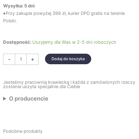
Wysyłka: 5 dni
♦Przy zakupie powyżej 399 zł, kurier DPD gratis na terenie
Polski.
ilość
Dostępność:
Uszyjemy dla Was w 2-5 dni roboczych
ORGANIZER
Z
-
+
Dodaj do koszyka
FALBANKĄ
I
KORONKĄ
Jesteśmy pracownią krawiecką i każda z zamówionych rzeczy
zostanie uszyta specjalnie dla Ciebie
SZARA
LAWENDA
O producencie
Podobne produkty