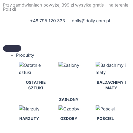
Przejdź
Przy zamówieniach powyżej 399 zł wysyłka gratis - na terenie
Polski!
do
treści
+48 795 120 333
dolly@dolly.com.pl
Produkty
OSTATNIE
BALDACHIMY I
SZTUKI
MATY
ZASŁONY
NARZUTY
OZDOBY
POŚCIEL