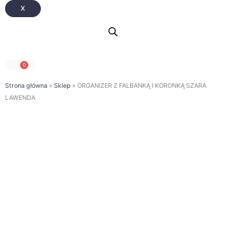
X
0
Wózek
Strona główna
»
Sklep
»
ORGANIZER Z FALBANKĄ I KORONKĄ SZARA
LAWENDA