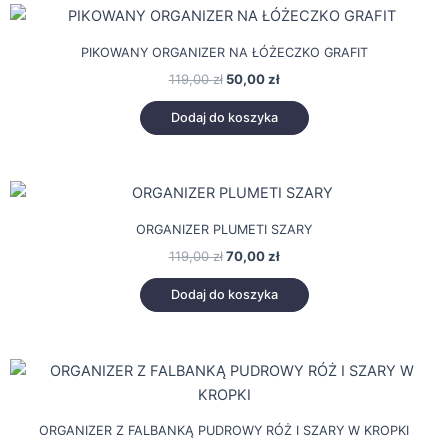
Pierwotna
Aktualna
cena
cena
wynosiła:
wynosi:
PIKOWANY ORGANIZER NA ŁÓŻECZKO GRAFIT
119,00 zł.
50,00 zł.
119,00
zł
50,00
zł
Dodaj do koszyka
Pierwotna
Aktualna
cena
cena
wynosiła:
wynosi:
ORGANIZER PLUMETI SZARY
119,00 zł.
70,00 zł.
119,00
zł
70,00
zł
Dodaj do koszyka
ORGANIZER Z FALBANKĄ PUDROWY RÓŻ I SZARY W KROPKI