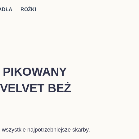
ADŁA
ROŻKI
 PIKOWANY
VELVET BEŻ
res
:
wszystkie najpotrzebniejsze skarby.
.