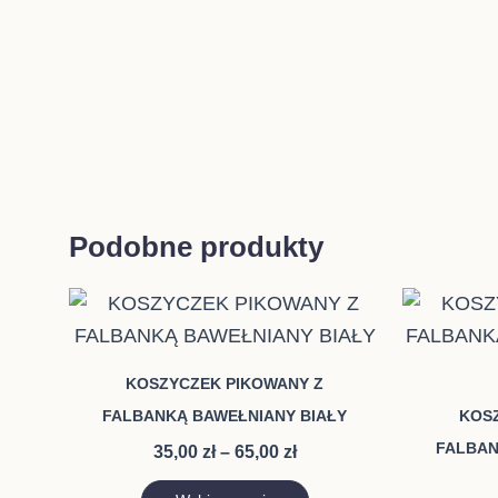
Podobne produkty
Zakres
Ten
cen:
produkt
od
ma
35,00 zł
KOSZYCZEK PIKOWANY Z
do
wiele
65,00 zł
FALBANKĄ BAWEŁNIANY BIAŁY
KOS
wariantów.
FALBAN
35,00
zł
–
65,00
zł
Opcje
można