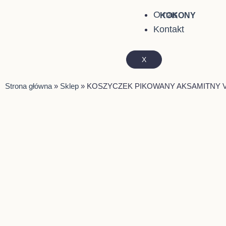
O nas
KOKONY
Kontakt
X
Strona główna
»
Sklep
»
KOSZYCZEK PIKOWANY AKSAMITNY V