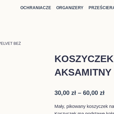
OCHRANIACZE
ORGANIZERY
PRZEŚCIER
ELVET BEŻ
KOSZYCZEK
AKSAMITNY 
Zak
30,00
zł
–
60,00
zł
cen
Mały, pikowany koszyczek na 
od
Koszyczek ma podstawę koła