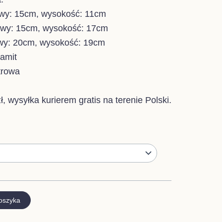
00 zł
awy: 15cm, wysokość: 11cm
awy: 15cm, wysokość: 17cm
00 zł
awy: 20cm, wysokość: 19cm
samit
trowa
, wysyłka kurierem gratis na terenie Polski.
oszyka