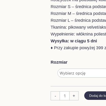
30,
Rozmiar S – średnica podst
do
Rozmiar M – średnica podst
60,
Rozmiar L – średnica podst
Tkanina: pikowany velvet/ak
Wypełnienie: włóknina polies
Wysyłka: w ciągu 5 dni
♦ Przy zakupie powyżej 399 zł
ilość
Rozmiar
KOSZYCZEK
PIKOWANY
AKSAMITNY
VELVET
BEŻ
-
+
Dodaj do k