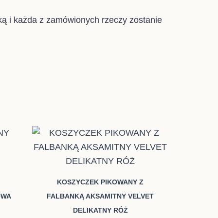
ą i każda z zamówionych rzeczy zostanie
res
Zakres
n
Ten
:
cen:
odukt
produkt
od
a
ma
0 zł
35,00 zł
do
ele
wiele
0 zł
65,00 zł
KOSZYCZEK PIKOWANY Z
riantów.
wariantów.
OWA
FALBANKĄ AKSAMITNY VELVET
cje
Opcje
DELIKATNY RÓŻ
ożna
można