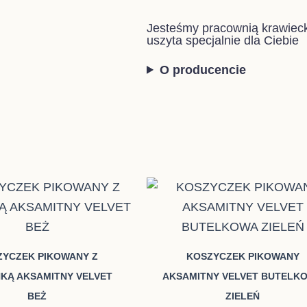
Jesteśmy pracownią krawieck
uszyta specjalnie dla Ciebie
O producencie
Zakres
Zak
Ten
Te
cen:
cen
produkt
pr
od
od
ma
m
35,00 zł
30,0
do
do
wiele
wi
65,00 zł
60,0
ZYCZEK PIKOWANY Z
KOSZYCZEK PIKOWANY
wariantów.
wa
KĄ AKSAMITNY VELVET
AKSAMITNY VELVET BUTELK
Opcje
Op
BEŻ
ZIELEŃ
można
m