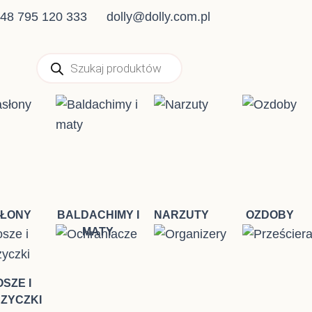
48 795 120 333
dolly@dolly.com.pl
Wyszukiwarka
produktów
ŁONY
BALDACHIMY I
NARZUTY
OZDOBY
MATY
SZE I
ZYCZKI