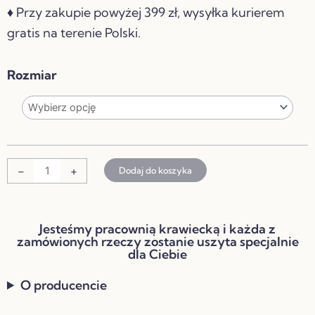
♦ Przy zakupie powyżej 399 zł, wysyłka kurierem
gratis na terenie Polski.
ilość
Rozmiar
KOSZYCZEK
PIKOWANY
Z
FALBANKĄ
AKSAMITNY
-
+
Dodaj do koszyka
VELVET
JEANSOWY
Jesteśmy pracownią krawiecką i każda z
NIEBIESKI
zamówionych rzeczy zostanie uszyta specjalnie
dla Ciebie
O producencie