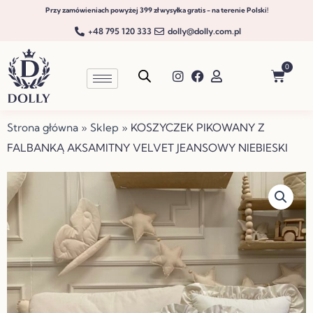
Przejdź
Przy zamówieniach powyżej 399 zł wysyłka gratis - na terenie Polski!
do
+48 795 120 333
dolly@dolly.com.pl
treści
0
Wóze
Strona główna
»
Sklep
»
KOSZYCZEK PIKOWANY Z
FALBANKĄ AKSAMITNY VELVET JEANSOWY NIEBIESKI