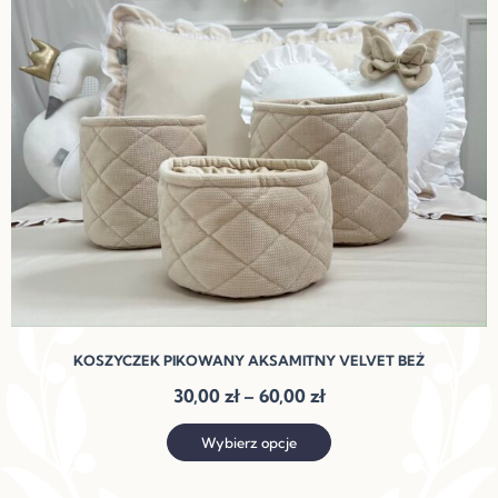
Opcje
można
wybrać
na
stronie
produktu
KOSZYCZEK PIKOWANY AKSAMITNY VELVET BEŻ
30,00
zł
–
60,00
zł
Wybierz opcje