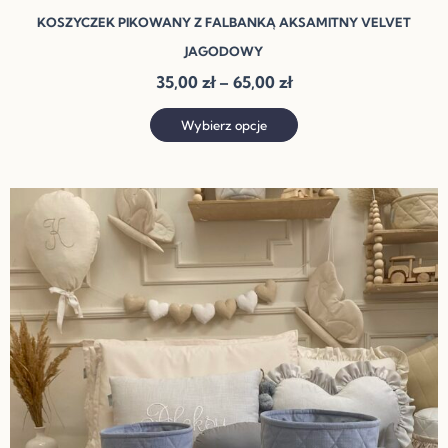
KOSZYCZEK PIKOWANY Z FALBANKĄ AKSAMITNY VELVET
JAGODOWY
35,00
zł
–
65,00
zł
Wybierz opcje
Zakres
Ten
cen:
produkt
od
ma
30,00 zł
do
wiele
60,00 zł
wariantów.
Opcje
można
wybrać
na