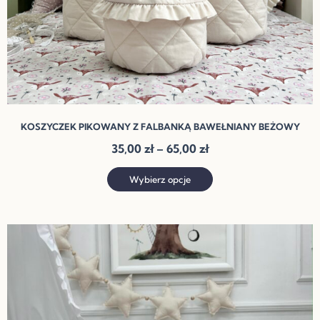
produktu
KOSZYCZEK PIKOWANY Z FALBANKĄ BAWEŁNIANY BEŻOWY
35,00
zł
–
65,00
zł
Wybierz opcje
Zakres
Ten
cen:
produkt
od
ma
30,00 zł
do
wiele
60,00 zł
wariantów.