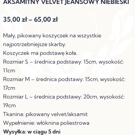
AKSAMITNY VELVET JEANSOWY NIEBIESKI
Zakres
35,00
zł
–
65,00
zł
cen:
Mały, pikowany koszyczek na wszystkie
od
najpotrzebniejsze skarby.
35,00 zł
Koszyczek ma podstawę koła.
do
Rozmiar S – średnica podstawy: 15cm, wysokość:
65,00 zł
11cm
Rozmiar M – średnica podstawy: 15cm, wysokość:
17cm
Rozmiar L – średnica podstawy: 20cm, wysokość:
19cm
Tkanina: pikowany velvet/aksamit
Wypełnienie: włóknina poliestrowa
Wysyłka: w ciągu 5 dni