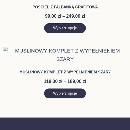
produkt
stronie
od
POŚCIEL Z FALBANKĄ GRAFITOWA
ma
99,00 zł
produktu
99,00
zł
–
249,00
zł
do
wiele
249,00 zł
wariantów.
Wybierz opcje
Opcje
można
Zakres
Ten
wybrać
cen:
produkt
na
od
ma
119,00 zł
stronie
MUŚLINOWY KOMPLET Z WYPEŁNIENIEM SZARY
do
wiele
produktu
189,00 zł
119,00
zł
–
189,00
zł
wariantów.
Opcje
Wybierz opcje
można
wybrać
na
stronie