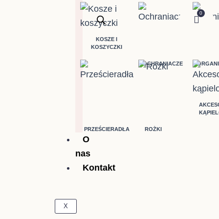
0
Wóze
KOSZE I
KOSZYCZKI
OCHRANIACZE
ORGANI
AKCES
KĄPIE
PRZEŚCIERADŁA
ROŻKI
O
nas
Kontakt
X