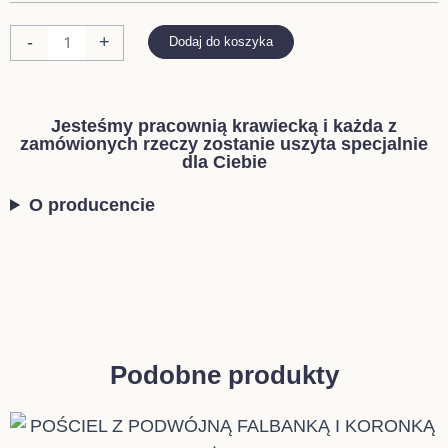
WYPEŁNIENIEM
PIKOWANY
-
+
Dodaj do koszyka
GRAFIT
Jesteśmy pracownią krawiecką i każda z
zamówionych rzeczy zostanie uszyta specjalnie
dla Ciebie
O producencie
Podobne produkty
Zakres
Ten
cen: