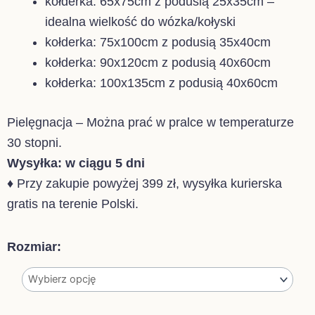
kołderka: 65x75cm z podusią 25x35cm –
idealna wielkość do wózka/kołyski
kołderka: 75x100cm z podusią 35x40cm
kołderka: 90x120cm z podusią 40x60cm
kołderka: 100x135cm z podusią 40x60cm
Pielęgnacja – Można prać w pralce w temperaturze
30 stopni.
Wysyłka: w ciągu 5 dni
♦ Przy zakupie powyżej 399 zł, wysyłka kurierska
gratis na terenie Polski.
ilość
Rozmiar:
ZESTAW
POŚCIELI
Z