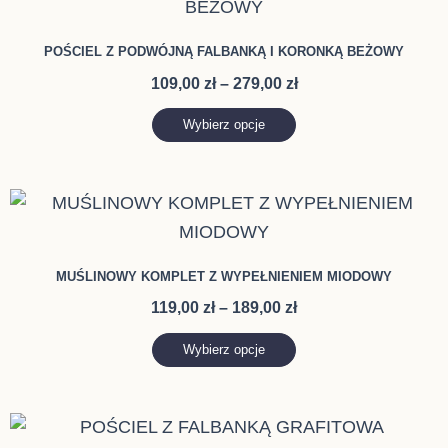
produkt
od
ma
109,00 zł
POŚCIEL Z PODWÓJNĄ FALBANKĄ I KORONKĄ BEŻOWY
do
wiele
279,00 zł
109,00
zł
–
279,00
zł
wariantów.
Opcje
Wybierz opcje
można
wybrać
Zakres
Ten
na
cen:
produkt
stronie
od
ma
119,00 zł
produktu
MUŚLINOWY KOMPLET Z WYPEŁNIENIEM MIODOWY
do
wiele
189,00 zł
119,00
zł
–
189,00
zł
wariantów.
Opcje
Wybierz opcje
można
wybrać
Zakres
Ten
na
cen: