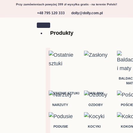
Przejdź
Przy zamówieniach powyżej 399 zł wysyłka gratis - na terenie Polski!
do
+48 795 120 333
dolly@dolly.com.pl
treści
Produkty
BALDACH
MAT
OSTATNIE SZTUKI
ZASŁONY
NARZUTY
OZDOBY
POŚCIE
PODUSIE
KOCYKI
KOKON