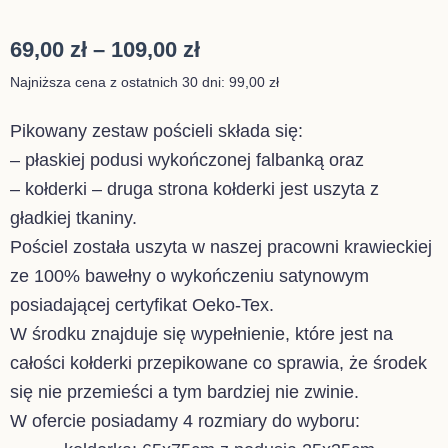
Zakres
69,00
zł
–
109,00
zł
cen:
Najniższa cena z ostatnich 30 dni:
99,00
zł
od
Pikowany zestaw pościeli składa się:
69,00 zł
– płaskiej podusi wykończonej falbanką oraz
do
– kołderki – druga strona kołderki jest uszyta z
109,00 zł
gładkiej tkaniny.
Pościel została uszyta w naszej pracowni krawieckiej
ze 100% bawełny o wykończeniu satynowym
posiadającej certyfikat Oeko-Tex.
W środku znajduje się wypełnienie, które jest na
całości kołderki przepikowane co sprawia, że środek
się nie przemieści a tym bardziej nie zwinie.
W ofercie posiadamy 4 rozmiary do wyboru: