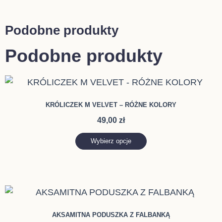
Podobne produkty
Podobne produkty
Ten
produkt
KRÓLICZEK M VELVET – RÓŻNE KOLORY
ma
49,00
zł
wiele
wariantów.
Wybierz opcje
Opcje
można
wybrać
Ten
na
produkt
stronie
AKSAMITNA PODUSZKA Z FALBANKĄ
ma