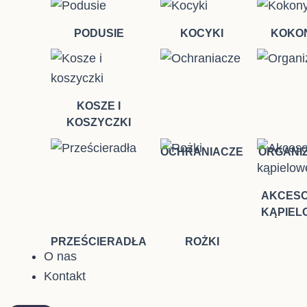
PODUSIE
KOCYKI
KOKO
KOSZE I
KOSZYCZKI
OCHRANIACZE
ORGANI
AKCESO
KĄPIEL
PRZEŚCIERADŁA
ROŻKI
O nas
Kontakt