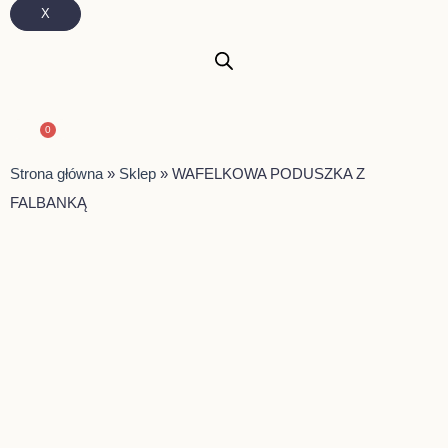
X
0
Wózek
Strona główna
»
Sklep
»
WAFELKOWA PODUSZKA Z
FALBANKĄ