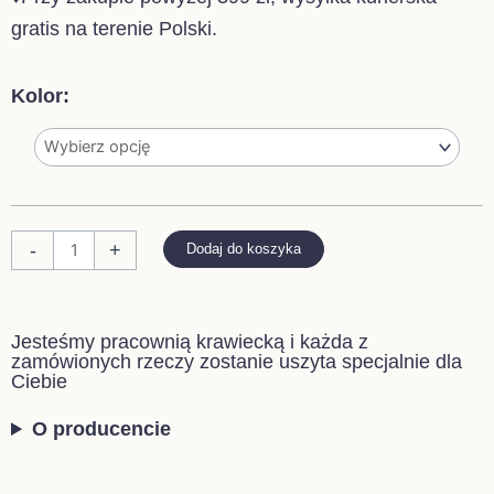
gratis na terenie Polski.
ilość
Kolor:
WAFELKOWA
PODUSZKA
Z
FALBANKĄ
-
+
Dodaj do koszyka
Jesteśmy pracownią krawiecką i każda z
zamówionych rzeczy zostanie uszyta specjalnie dla
Ciebie
O producencie