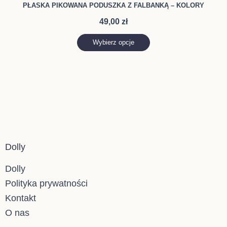
produktu
PŁASKA PIKOWANA PODUSZKA Z FALBANKĄ – KOLORY
wiele
49,00
zł
wariantów.
Opcje
Wybierz opcje
można
wybrać
na
stronie
produktu
Dolly
Dolly
Polityka prywatności
Kontakt
O nas