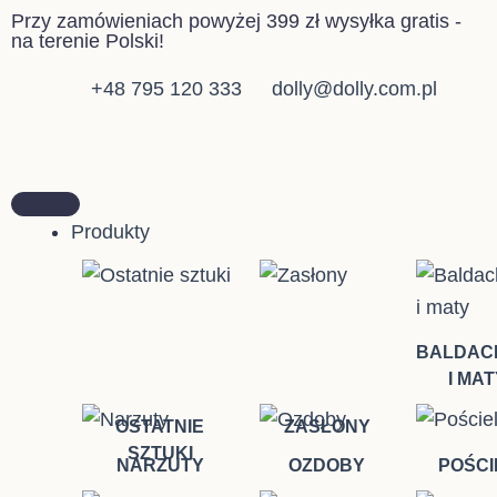
Przejdź
Przy zamówieniach powyżej 399 zł wysyłka gratis -
na terenie Polski!
do
treści
+48 795 120 333
dolly@dolly.com.pl
Produkty
BALDAC
I MAT
OSTATNIE
ZASŁONY
SZTUKI
NARZUTY
OZDOBY
POŚCI