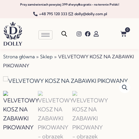
Przejdź
Przy zamówieniach powyżej 399 zł wysyłka gratis - na terenie Polski!
do
+48 795 120 333
dolly@dolly.com.pl
treści
0
Wóze
Strona główna
»
Sklep
»
VELVETOWY KOSZ NA ZABAWKI
PIKOWANY