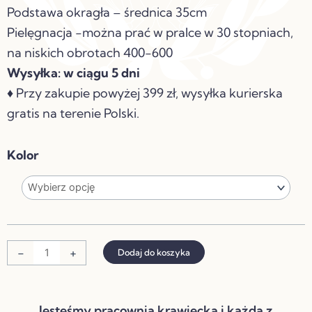
Podstawa okragła – średnica 35cm
Pielęgnacja -można prać w pralce w 30 stopniach,
na niskich obrotach 400-600
Wysyłka: w ciągu 5 dni
♦ Przy zakupie powyżej 399 zł, wysyłka kurierska
gratis na terenie Polski.
ilość
Kolor
VELVETOWY
KOSZ
NA
ZABAWKI
PIKOWANY
-
+
Dodaj do koszyka
Jesteśmy pracownią krawiecką i każda z