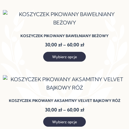
można
Zakres
Ten
wybrać
cen:
produkt
na
od
ma
30,00 zł
stronie
KOSZYCZEK PIKOWANY BAWEŁNIANY BEŻOWY
do
wiele
produktu
60,00 zł
30,00
zł
–
60,00
zł
wariantów.
Opcje
Wybierz opcje
można
wybrać
Zakres
Ten
na
cen:
produkt
stronie
od
ma
30,00 zł
produktu
KOSZYCZEK PIKOWANY AKSAMITNY VELVET BAJKOWY RÓŻ
do
wiele
60,00 zł
30,00
zł
–
60,00
zł
wariantów.
Opcje
Wybierz opcje