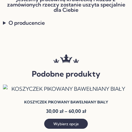
zamówionych rzeczy zostanie uszyta specjalnie
dla Ciebie
O producencie
Podobne produkty
Zakres
Ten
cen:
produkt
od
KOSZYCZEK PIKOWANY BAWEŁNIANY BIAŁY
ma
30,00 zł
30,00
zł
–
60,00
zł
do
wiele
60,00 zł
wariantów.
Wybierz opcje
Opcje