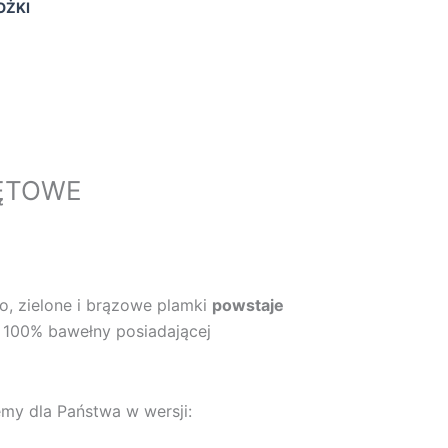
OŻKI
IĘTOWE
kres
n:
o, zielone i brązowe plamki
powstaje
,00 zł
 100% bawełny posiadającej
9,00 zł
emy dla Państwa w wersji: