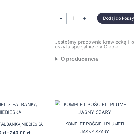
-
+
Dodaj do kosz
Jesteśmy pracownią krawiecką i 
uszyta specjalnie dla Ciebie
O producencie
Zakres
Zakres
Ten
Ten
cen:
cen:
produkt
produk
od
od
59,00 zł
79,20 zł
ma
ma
KOMPLET POŚCIELI PLUMETI
FALBANKĄ NIEBIESKA
do
do
wiele
wiele
249,00 zł
199,20 zł
JASNY SZARY
0
zł
–
249,00
zł