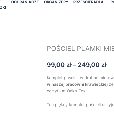
 I
OCHRANIACZE
ORGANIZERY
PRZEŚCIERADŁA
R
ZKI
POŚCIEL PLAMKI M
Za
99,00
zł
–
249,00
zł
ce
od
Komplet pościeli w drobne miętow
99
w naszej pracowni krawieckiej
ze
do
certyfikat Oeko-Tex.
24
Ten piękny komplet pościeli uszyj