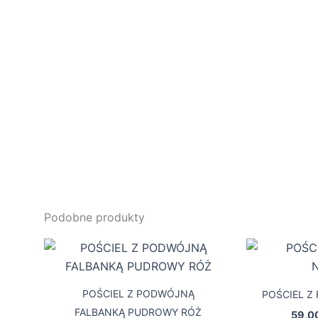
Podobne produkty
Zakres
Ten
cen:
produkt
od
109,00 zł
ma
POŚCIEL Z PODWÓJNĄ
POŚCIEL Z 
do
wiele
249,00 zł
FALBANKĄ PUDROWY RÓŻ
59,0