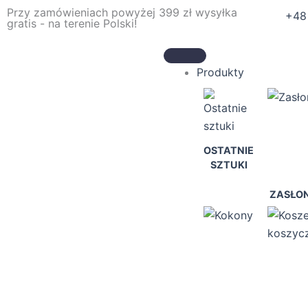
Przejdź
Przy zamówieniach powyżej 399 zł wysyłka
+48
gratis - na terenie Polski!
do
treści
Produkty
OSTATNIE
SZTUKI
ZASŁO