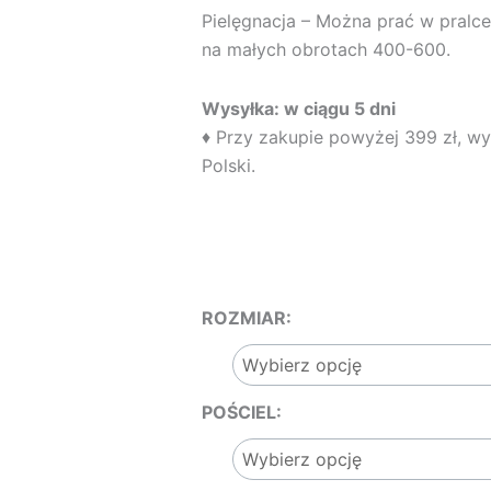
Pielęgnacja – Można prać w pralc
na małych obrotach 400-600.
Wysyłka: w ciągu 5 dni
♦ Przy zakupie powyżej 399 zł, wys
Polski.
ilość
ROZMIAR:
POŚCIEL
PLAMKI
MIĘTOWE
POŚCIEL: