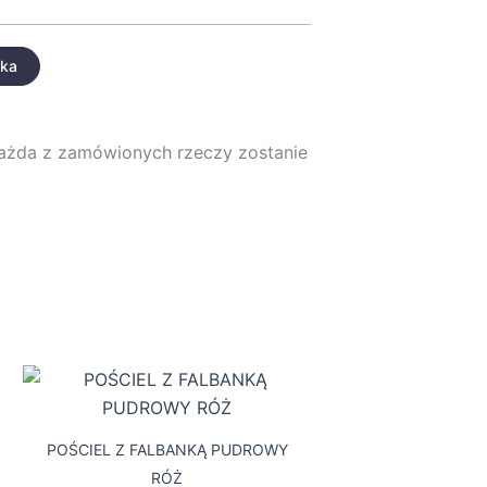
yka
każda z zamówionych rzeczy zostanie
Zakres
Ten
cen:
t
produkt
od
99,00 zł
ma
POŚCIEL Z FALBANKĄ PUDROWY
do
wiele
279,00 zł
RÓŻ