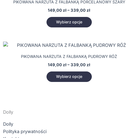
produktu
PIKOWANA NARZUTA Z FALBANKĄ PORCELANOWY SZARY
149,00 zł
ma
do
149,00
zł
–
339,00
zł
wiele
339,00 zł
wariantów.
Wybierz opcje
Opcje
można
wybrać
Zakres
Ten
cen:
na
produkt
od
stronie
PIKOWANA NARZUTA Z FALBANKĄ PUDROWY RÓŻ
149,00 zł
ma
produktu
do
149,00
zł
–
339,00
zł
wiele
339,00 zł
wariantów.
Wybierz opcje
Opcje
można
wybrać
na
stronie
Dolly
produktu
Dolly
Polityka prywatności