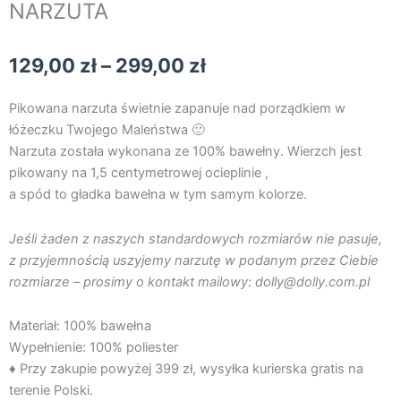
NARZUTA
Zakres
129,00
zł
–
299,00
zł
cen:
od
Pikowana narzuta świetnie zapanuje nad porządkiem w
129,00 zł
łóżeczku Twojego Maleństwa 🙂
do
Narzuta została wykonana ze 100% bawełny. Wierzch jest
299,00 zł
pikowany na 1,5 centymetrowej ocieplinie ,
a spód to gładka bawełna w tym samym kolorze.
Jeśli żaden z naszych standardowych rozmiarów nie pasuje,
z przyjemnością uszyjemy narzutę w podanym przez Ciebie
rozmiarze – prosimy o kontakt mailowy: dolly@dolly.com.pl
Materiał: 100% bawełna
Wypełnienie: 100% poliester
♦ Przy zakupie powyżej 399 zł, wysyłka kurierska gratis na
terenie Polski.