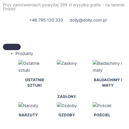
Przejdź
Przy zamówieniach powyżej 399 zł wysyłka gratis - na terenie
Polski!
do
treści
+48 795 120 333
dolly@dolly.com.pl
Produkty
OSTATNIE
BALDACHIMY I
SZTUKI
MATY
ZASŁONY
NARZUTY
OZDOBY
POŚCIEL