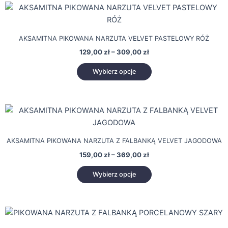
Zakres
Ten
cen:
produkt
od
129,00 zł
ma
AKSAMITNA PIKOWANA NARZUTA VELVET PASTELOWY RÓŻ
do
wiele
309,00 zł
129,00
zł
–
309,00
zł
wariantów.
Opcje
Wybierz opcje
można
wybrać
na
Zakres
Ten
cen:
stronie
produkt
od
produktu
159,00 zł
ma
AKSAMITNA PIKOWANA NARZUTA Z FALBANKĄ VELVET JAGODOWA
do
wiele
369,00 zł
159,00
zł
–
369,00
zł
wariantów.
Opcje
Wybierz opcje
można
wybrać
na
Zakres
Ten
cen:
stronie
produkt
od