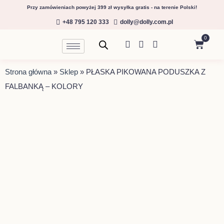
Przejdź
Przy zamówieniach powyżej 399 zł wysyłka gratis - na terenie Polski!
do
+48 795 120 333
dolly@dolly.com.pl
treści
0
Wózek
Strona główna
»
Sklep
»
PŁASKA PIKOWANA PODUSZKA Z
FALBANKĄ – KOLORY