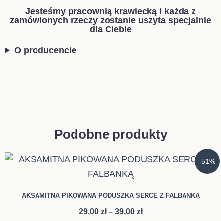
Jesteśmy pracownią krawiecką i każda z
zamówionych rzeczy zostanie uszyta specjalnie
dla Ciebie
O producencie
Podobne produkty
Zakres
Ten
-51%
cen:
produkt
od
ma
29,00 zł
AKSAMITNA PIKOWANA PODUSZKA SERCE Z FALBANKĄ
do
wiele
39,00 zł
29,00
zł
–
39,00
zł
wariantów.