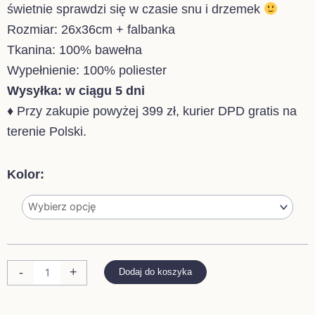
świetnie sprawdzi się w czasie snu i drzemek
Rozmiar: 26x36cm + falbanka
Tkanina: 100% bawełna
Wypełnienie: 100% poliester
Wysyłka: w ciągu 5 dni
♦ Przy zakupie powyżej 399 zł, kurier DPD gratis na
terenie Polski.
ilość
Kolor:
PŁASKA
PIKOWANA
PODUSZKA
Z
FALBANKĄ
-
+
Dodaj do koszyka
-
KOLORY