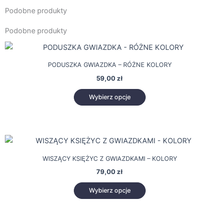
Podobne produkty
Podobne produkty
Ten
produkt
PODUSZKA GWIAZDKA – RÓŻNE KOLORY
ma
59,00
zł
wiele
wariantów.
Wybierz opcje
Opcje
można
wybrać
Ten
na
produkt
stronie
WISZĄCY KSIĘŻYC Z GWIAZDKAMI – KOLORY
ma
produktu
79,00
zł
wiele
wariantów.
Wybierz opcje
Opcje
można