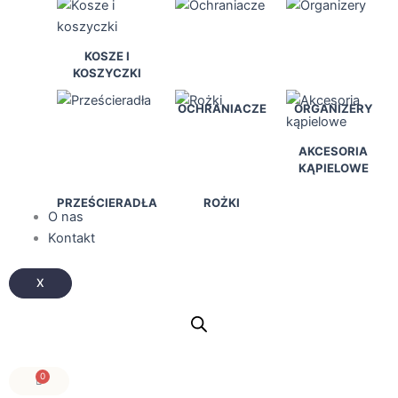
KOSZE I
KOSZYCZKI
OCHRANIACZE
ORGANIZERY
AKCESORIA
KĄPIELOWE
PRZEŚCIERADŁA
ROŻKI
O nas
Kontakt
X
0
Wózek