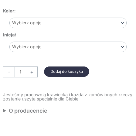
ilość
Kolor:
PIKOWANA
PODUSZKA
Z
Inicjał
INICJAŁEM
I
FALBANKĄ
-
+
Dodaj do koszyka
Jesteśmy pracownią krawiecką i każda z zamówionych rzeczy
zostanie uszyta specjalnie dla Ciebie
O producencie