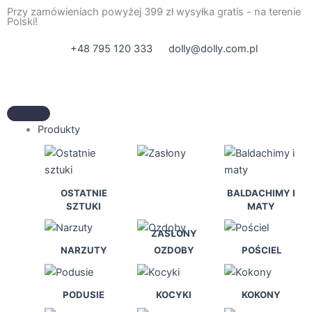
Przejdź
Przy zamówieniach powyżej 399 zł wysyłka gratis - na terenie
Polski!
do
treści
+48 795 120 333
dolly@dolly.com.pl
Produkty
OSTATNIE
BALDACHIMY I
SZTUKI
MATY
ZASŁONY
NARZUTY
OZDOBY
POŚCIEL
PODUSIE
KOCYKI
KOKONY