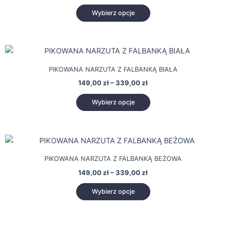
Opcje
Wybierz opcje
można
wybrać
na
Zakres
Ten
cen:
stronie
produkt
od
produktu
PIKOWANA NARZUTA Z FALBANKĄ BIAŁA
149,00 zł
ma
do
149,00
zł
–
339,00
zł
wiele
339,00 zł
wariantów.
Wybierz opcje
Opcje
można
wybrać
Zakres
Ten
cen:
na
produkt
od
stronie
PIKOWANA NARZUTA Z FALBANKĄ BEŻOWA
149,00 zł
ma
produktu
do
149,00
zł
–
339,00
zł
wiele
339,00 zł
wariantów.
Wybierz opcje
Opcje
można
wybrać