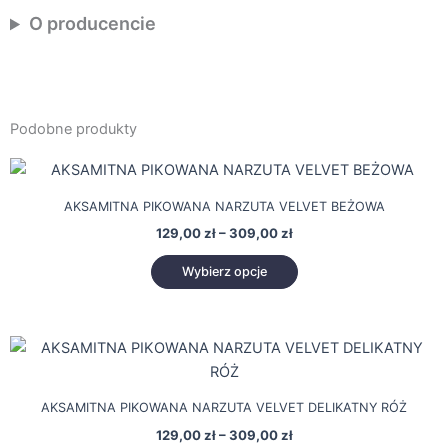
O producencie
Podobne produkty
Zakres
Ten
cen:
produkt
od
AKSAMITNA PIKOWANA NARZUTA VELVET BEŻOWA
129,00 zł
ma
do
129,00
zł
–
309,00
zł
wiele
309,00 zł
wariantów.
Wybierz opcje
Opcje
można
wybrać
Zakres
Ten
cen:
na
produkt
od
stronie
129,00 zł
ma
produktu
AKSAMITNA PIKOWANA NARZUTA VELVET DELIKATNY RÓŻ
do
wiele
309,00 zł
129,00
zł
–
309,00
zł
wariantów.