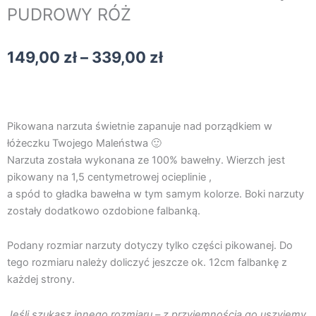
PUDROWY RÓŻ
Zakres
149,00
zł
–
339,00
zł
cen:
od
149,00 zł
do
Pikowana narzuta świetnie zapanuje nad porządkiem w
339,00 zł
łóżeczku Twojego Maleństwa 🙂
Narzuta została wykonana ze 100% bawełny. Wierzch jest
pikowany na 1,5 centymetrowej ocieplinie ,
a spód to gładka bawełna w tym samym kolorze. Boki narzuty
zostały dodatkowo ozdobione falbanką.
Podany rozmiar narzuty dotyczy tylko części pikowanej. Do
tego rozmiaru należy doliczyć jeszcze ok. 12cm falbankę z
każdej strony.
Jeśli szukasz innego rozmiaru – z przyjemnością go uszyjemy