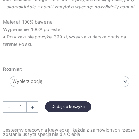
– skontaktuj się z nami i zapytaj o wycenę: dolly@dolly.com.pl
Materiał: 100% bawełna
Wypełnienie: 100% poliester
♦ Przy zakupie powyżej 399 zł, wysyłka kurierska gratis na
terenie Polski.
ilość
Rozmiar:
PIKOWANA
NARZUTA
Z
FALBANKĄ
PUDROWY
-
+
Dodaj do koszyka
RÓŻ
Jesteśmy pracownią krawiecką i każda z zamówionych rzeczy
zostanie uszyta specjalnie dla Ciebie