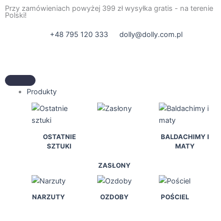
Przejdź
Przy zamówieniach powyżej 399 zł wysyłka gratis - na terenie
Polski!
do
treści
+48 795 120 333
dolly@dolly.com.pl
Produkty
OSTATNIE
BALDACHIMY I
SZTUKI
MATY
ZASŁONY
NARZUTY
OZDOBY
POŚCIEL