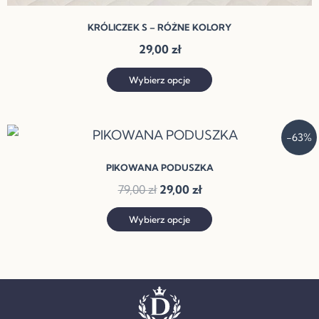
KRÓLICZEK S – RÓŻNE KOLORY
29,00
zł
Wybierz opcje
Pierwotna
Aktualna
Ten
-63%
cena
cena
produkt
wynosiła:
wynosi:
PIKOWANA PODUSZKA
ma
79,00 zł.
29,00 zł.
79,00
zł
29,00
zł
wiele
wariantów.
Wybierz opcje
Opcje
można
wybrać
na