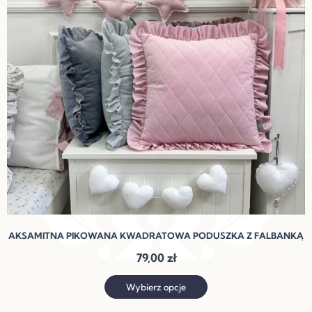
wariantów.
Opcje
można
wybrać
na
stronie
produktu
AKSAMITNA PIKOWANA KWADRATOWA PODUSZKA Z FALBANKĄ
79,00
zł
Wybierz opcje