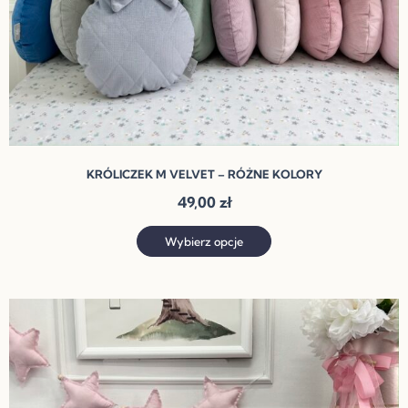
stronie
produktu
KRÓLICZEK M VELVET – RÓŻNE KOLORY
49,00
zł
Wybierz opcje
Ten
produkt
ma
wiele