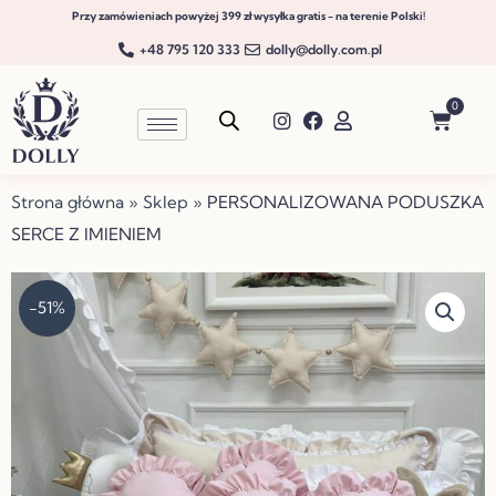
Przejdź
Przy zamówieniach powyżej 399 zł wysyłka gratis - na terenie Polski!
do
+48 795 120 333
dolly@dolly.com.pl
treści
0
Wóze
Strona główna
»
Sklep
»
PERSONALIZOWANA PODUSZKA
SERCE Z IMIENIEM
-51%