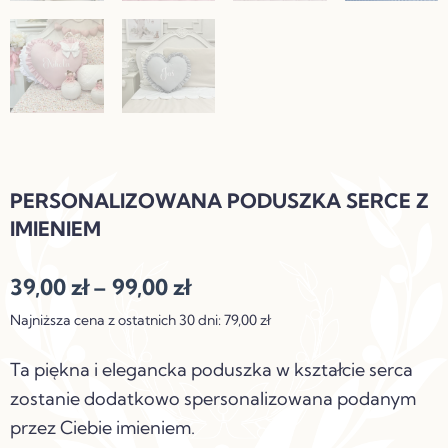
PERSONALIZOWANA PODUSZKA SERCE Z
IMIENIEM
Zakres
39,00
zł
–
99,00
zł
cen:
Najniższa cena z ostatnich 30 dni:
79,00
zł
od
Ta piękna i elegancka poduszka w kształcie serca
39,00 zł
zostanie dodatkowo spersonalizowana podanym
do
przez Ciebie imieniem.
99,00 zł