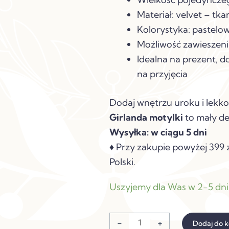
Materiał: velvet – tk
Kolorystyka: pastelo
Możliwość zawieszeni
Idealna na prezent, do
na przyjęcia
Dodaj wnętrzu uroku i lekkoś
Girlanda motylki
to mały det
Wysyłka: w ciągu 5 dni
♦ Przy zakupie powyżej 399 z
Polski.
ilość
Uszyjemy dla Was w 2-5 dn
GIRLANDA
MOTYLKI
-
+
Dodaj do 