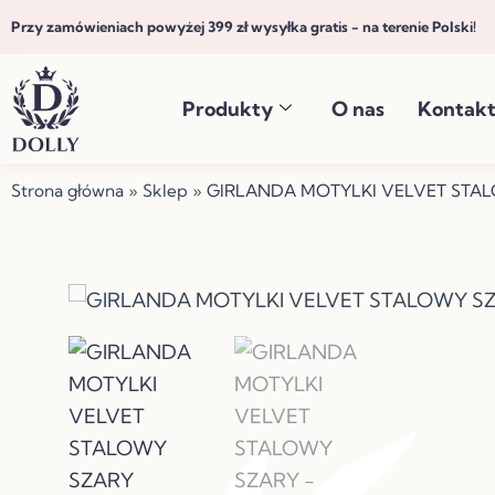
Przejdź
Przy zamówieniach powyżej 399 zł wysyłka gratis - na terenie Polski!
do
treści
Produkty
O nas
Kontak
Strona główna
»
Sklep
»
GIRLANDA MOTYLKI VELVET STA