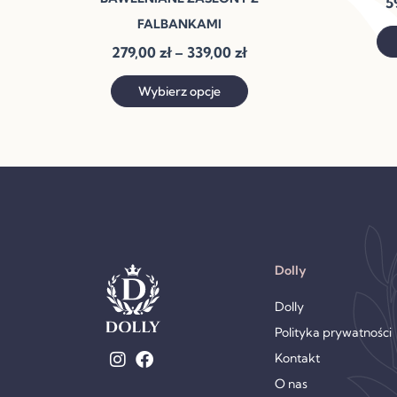
5
do
wiele
339,00 zł
FALBANKAMI
wariantów.
279,00
zł
–
339,00
zł
Opcje
można
Wybierz opcje
wybrać
na
stronie
produktu
Dolly
Dolly
Polityka prywatności
Kontakt
O nas