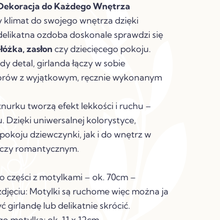
 Dekoracja do Każdego Wnętrza
 klimat do swojego wnętrza dzięki
 delikatna ozdoba doskonale sprawdzi się
 łóżka, zasłon
czy dziecięcego pokoju.
y detal, girlanda łączy w sobie
lorów z wyjątkowym, ręcznie wykonanym
nurku tworzą efekt lekkości i ruchu –
u. Dzięki uniwersalnej kolorystyce,
pokoju dziewczynki, jak i do wnętrz w
 czy romantycznym.
ko części z motylkami – ok. 70cm –
zdjęciu: Motylki są ruchome więc można ja
 girlandę lub delikatnie skrócić.
o motylka: ok. 11 x 12cm