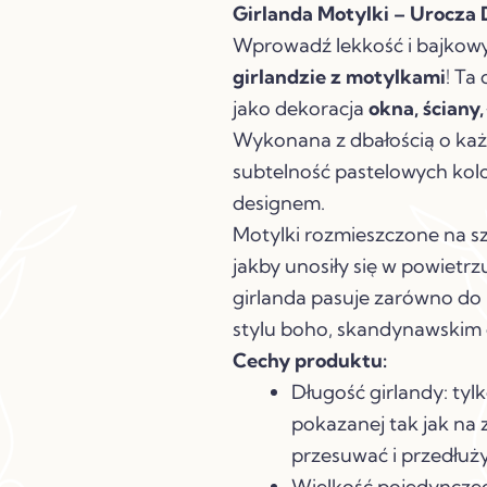
Girlanda Motylki – Urocza
Wprowadź lekkość i bajkowy
girlandzie z motylkami
! Ta
jako dekoracja
okna, ściany,
Wykonana z dbałością o każd
subtelność pastelowych ko
designem.
Motylki rozmieszczone na sz
jakby unosiły się w powietrz
girlanda pasuje zarówno do 
stylu boho, skandynawskim
Cechy produktu:
Długość girlandy: tyl
pokazanej tak jak na 
przesuwać i przedłużyć
Wielkość pojedynczeg