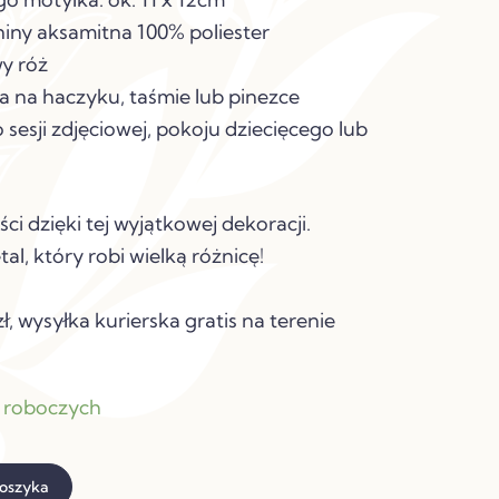
aniny aksamitna 100% poliester
wy róż
a na haczyku, taśmie lub pinezce
 sesji zdjęciowej, pokoju dziecięcego lub
ci dzięki tej wyjątkowej dekoracji.
al, który robi wielką różnicę!
ł, wysyłka kurierska gratis na terenie
i roboczych
koszyka