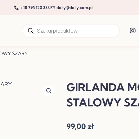
+48 795 120 333
dolly@dolly.com.pl
Wyszukiwarka
produktów
t
LOWY SZARY
GIRLANDA M
STALOWY SZ
99,00
zł