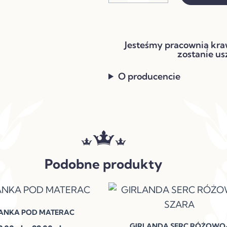
VELVET
STALOWY
SZARY
Jesteśmy pracownią kra
zostanie us
O producencie
Podobne produkty
Zakres
Ten
cen:
produkt
od
ANKA POD MATERAC
ma
59,00 zł
GIRLANDA SERC RÓŻOWO