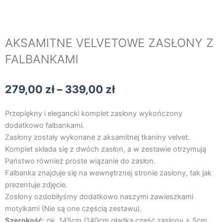
AKSAMITNE VELVETOWE ZASŁONY Z
FALBANKAMI
Zakres
279,00
zł
–
339,00
zł
cen:
od
Przepiękny i elegancki komplet zasłony wykończony
279,00 zł
dodatkowo falbankami.
do
Zasłony zostały wykonane z aksamitnej tkaniny velvet.
339,00 zł
Komplet składa się z dwóch zasłon, a w zestawie otrzymują
Państwo również proste wiązanie do zasłon.
Falbanka znajduje się na wewnętrznej stronie zasłony, tak jak
prezentuje zdjęcie.
Zosłony ozdobiłyśmy dodatkowo naszymi zawieszkami
motylkami (Nie są one częścią zestawu).
Szerokość
: ok. 145cm (140cm gładka część zasłony + 5cm