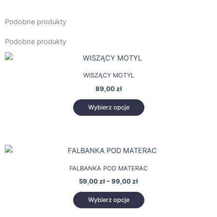
Podobne produkty
Podobne produkty
Ten
produkt
WISZĄCY MOTYL
ma
89,00
zł
wiele
wariantów.
Wybierz opcje
Opcje
można
wybrać
Zakres
Ten
na
cen:
produkt
stronie
od
FALBANKA POD MATERAC
59,00 zł
ma
produktu
do
59,00
zł
–
99,00
zł
wiele
99,00 zł
wariantów.
Wybierz opcje
Opcje