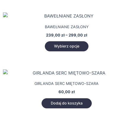
można
wybrać
Zakres
Ten
na
cen:
produkt
stronie
od
BAWEŁNIANE ZASŁONY
239,00 zł
ma
produktu
do
239,00
zł
–
299,00
zł
wiele
299,00 zł
wariantów.
Wybierz opcje
Opcje
można
wybrać
na
stronie
GIRLANDA SERC MIĘTOWO-SZARA
produktu
60,00
zł
Dodaj do koszyka