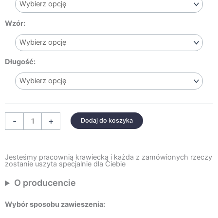
VELVETOWE
ZASŁONY
Wzór:
Z
FALBANKAMI
Długość:
-
+
Dodaj do koszyka
Jesteśmy pracownią krawiecką i każda z zamówionych rzeczy
zostanie uszyta specjalnie dla Ciebie
O producencie
Wybór sposobu zawieszenia: