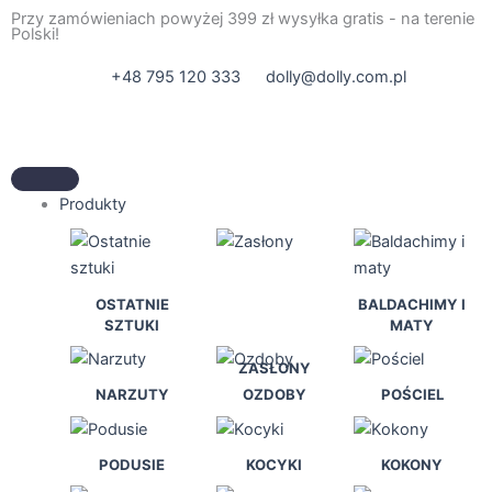
Przejdź
Przy zamówieniach powyżej 399 zł wysyłka gratis - na terenie
Polski!
do
treści
+48 795 120 333
dolly@dolly.com.pl
Produkty
OSTATNIE
BALDACHIMY I
SZTUKI
MATY
ZASŁONY
NARZUTY
OZDOBY
POŚCIEL
PODUSIE
KOCYKI
KOKONY