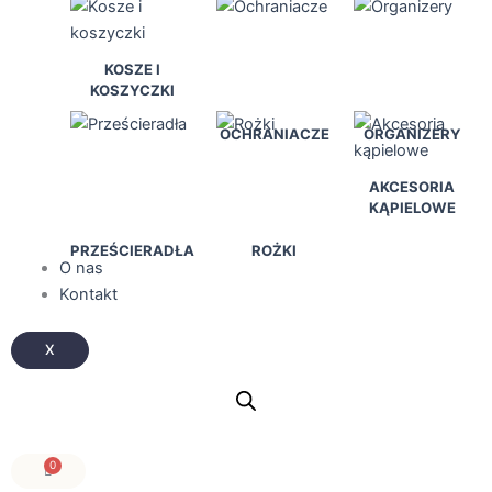
KOSZE I
KOSZYCZKI
OCHRANIACZE
ORGANIZERY
AKCESORIA
KĄPIELOWE
PRZEŚCIERADŁA
ROŻKI
O nas
Kontakt
X
0
Wózek